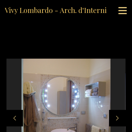
Passa
Vivy Lombardo - Arch. d'Interni
ai
contenuti
principali
bagno moderno
HOME
CHI SIAMO