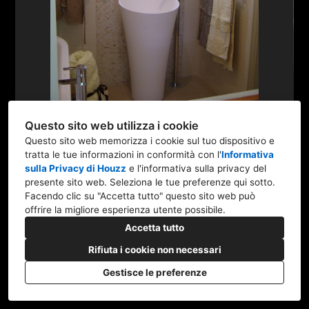
PROGETTI
CONTATTO
Questo sito web utilizza i cookie
Questo sito web memorizza i cookie sul tuo dispositivo e
tratta le tue informazioni in conformità con l'
Informativa
sulla Privacy di Houzz
e l'
informativa sulla privacy del
95125 Catania CT
presente sito web
. Seleziona le tue preferenze qui sotto.
+39 3807680686
Facendo clic su "Accetta tutto" questo sito web può
offrire la migliore esperienza utente possibile.
ufficio.vivydesign@gmail.com
Accetta tutto
Rifiuta i cookie non necessari
Gestisce le preferenze
CREATO CON
Privacy Policy
Impostazione dei cookie