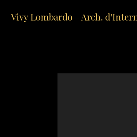
Passa
ai
Vivy Lombardo - Arch. d'Inter
contenuti
principali